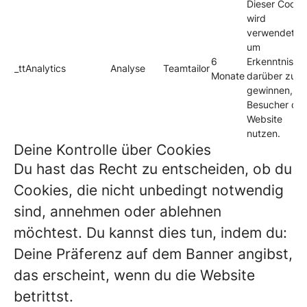
Dieser Cooki
wird
verwendet,
um
6
Erkenntnisse
_ttAnalytics
Analyse
Teamtailor
Monate
darüber zu
gewinnen, wi
Besucher die
Website
nutzen.
Deine Kontrolle über Cookies
Du hast das Recht zu entscheiden, ob du
Cookies, die nicht unbedingt notwendig
sind, annehmen oder ablehnen
möchtest. Du kannst dies tun, indem du:
Deine Präferenz auf dem Banner angibst,
das erscheint, wenn du die Website
betrittst.