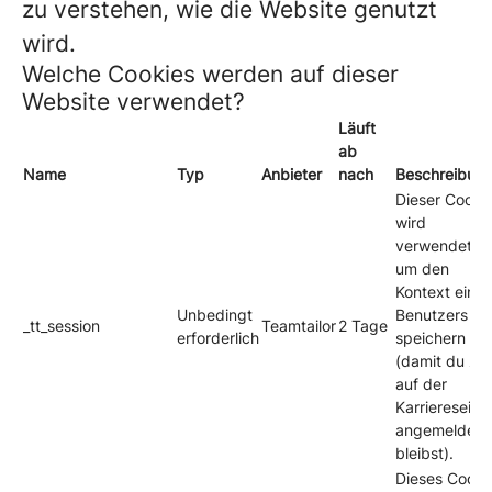
zu verstehen, wie die Website genutzt
wird.
Welche Cookies werden auf dieser
Website verwendet?
Läuft
ab
Name
Typ
Anbieter
nach
Beschreibun
Dieser Cooki
wird
verwendet,
um den
Kontext eines
Unbedingt
Benutzers zu
_tt_session
Teamtailor
2 Tage
erforderlich
speichern
(damit du z. 
auf der
Karriereseite
angemeldet
bleibst).
Dieses Cooki