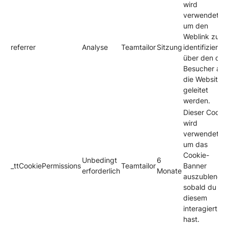
wird
verwendet,
um den
Weblink zu
referrer
Analyse
Teamtailor
Sitzung
identifizieren,
über den die
Besucher auf
die Website
geleitet
werden.
Dieser Cooki
wird
verwendet,
um das
Cookie-
Unbedingt
6
_ttCookiePermissions
Teamtailor
Banner
erforderlich
Monate
auszublende
sobald du mi
diesem
interagiert
hast.